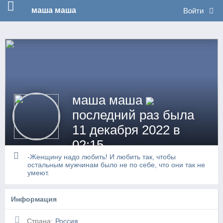
no_log
маша маша
Войти
маша маша
последний раз была
11 декабря 2022 в
02:15
-Женщину надо любить! И любить так, чтобы
остальным мужчинам было не по себе, что они так не
умеют.
Информация
Страна:
Россия