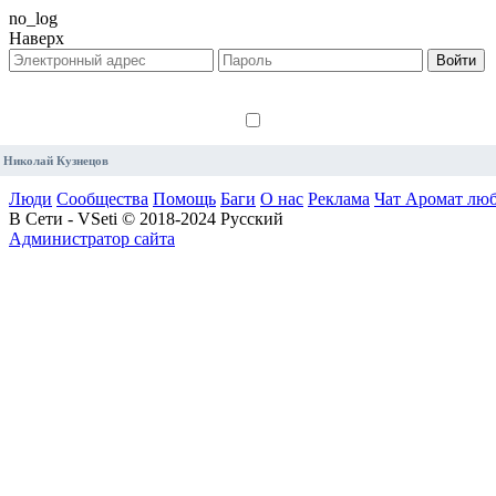
no_log
Наверх
Войти
Запомнить
Николай Кузнецов
Люди
Сообщества
Помощь
Баги
О нас
Реклама
Чат Аромат лю
В Сети - VSeti © 2018-2024
Русский
Администратор сайта