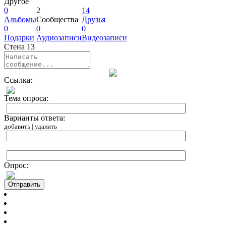
Другое
0
2
14
Альбомы
Сообщества
Друзья
0
0
0
Подарки
Аудиозаписи
Видеозаписи
Стена
13
Ссылка:
Тема опроса:
Варианты ответа:
добавить
|
удалить
Опрос:
Отправить