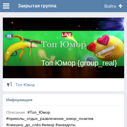
Закрытая группа
Войти
Топ Юмор {group_real}
Топ Юмор
Информация
Описание:
#Топ_Юмор
#приколы_отдых_развлечение_юмор_позитив
#смешно_до_слёз #юмор #анекдоты